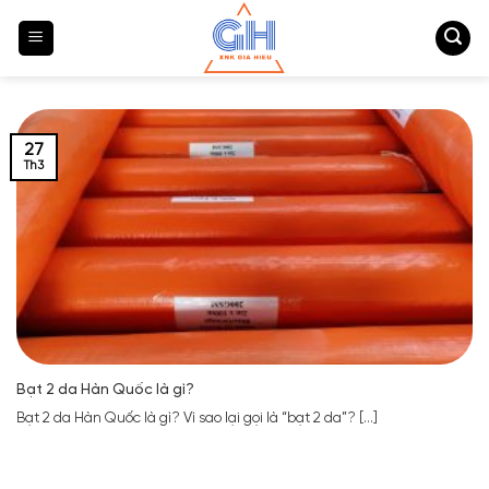
Bỏ
qua
nội
dung
27
Th3
Bạt 2 da Hàn Quốc là gì?
Bạt 2 da Hàn Quốc là gì? Vì sao lại gọi là “bạt 2 da”? [...]