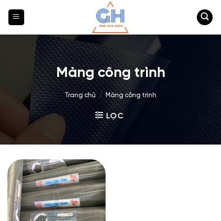
Bỏ
qua
nội
dung
Màng công trình
Trang chủ
/
Màng công trình
LỌC