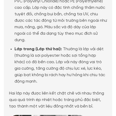
PVC (Polyvinyl Chloride) hoặc PE (Polyethylene)
cao cấp. Lớp này có đặc tính chống thấm nước
tuyệt đối, chống bụi bẩn, chống tia UV, chịu
được các tác động từ môi trường bên ngoài như
mưa, nắng, gió. Màu sắc và độ dày của lớp
ngoài có thể đa dạng tùy theo mục đích sử
dụng.
Lớp trong (Lớp thứ hai):
Thường là lớp vải dệt
(thường là sợi polyester hoặc sợi tổng hợp
khác) có độ bền cao. Lớp vải này đóng vai trò
gia cường, tăng cường độ chịu lực xé, lực kéo,
giúp bạt không bị rách hay hư hỏng khi chịu tác
động mạnh.
Hai lớp này được liên kết chặt chẽ với nhau thông
qua quá trình ép nhiệt hoặc tráng phủ đặc biệt,
tạo thành một vật liệu đồng nhất và bền bỉ.