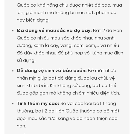
Quốc có khả năng chịu được nhiệt độ cao, mưa
lớn, gió mạnh mà không bị mục nát, phai màu
hay biến dạng.
Đa dạng về màu sắc và độ dày:
Bạt 2 da Hàn
Quốc có nhiều màu sắc khác nhau như xanh
dương, xanh lá cây, vàng, cam, xám,… và nhiều
độ dày khác nhau để phù hợp với từng mục đích
sử dụng.
Dễ dàng vệ sinh và bảo quản:
Bề mặt nhựa
nhẵn mịn giúp bạt dễ dàng được lau chùi, vệ
sinh khi bị bẩn. Khi không sử dụng, bạt có thể
được gấp gọn mà không chiếm nhiều diện tích.
Tính thẩm mỹ cao:
So với các loại bạt thông
thường, bạt 2 da Hàn Quốc thường có bề mặt
đẹp, màu sắc tươi sáng và độ hoàn thiện cao
hơn.