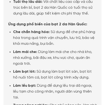
Tuổi thọ lâu dài:
Với chất liệu cao cấp và cấu
trúc bền bỉ, bạt 2 da Hàn Quốc có tuổi thọ sử
dụng lâu dài, giúp tiết kiệm chi phí thay thế.
Ứng dụng phổ biến của bạt 2 da Hàn Quốc:
Che chắn hàng hóa:
Sử dụng để che phủ hàng
hóa trong quá trình vận chuyển, lưu trữ, bảo vệ
khỏi mưa nắng, bụi bẩn.
Làm mái che:
Dùng làm mái che cho nhà kho,
nhà xưởng, bãi đậu xe, khu vực chợ, quán ăn
ngoài trời.
Làm bạt lót:
Sử dụng làm bạt lót sàn, bạt lót
hồ nuôi tôm cá, bạt lót công trình xây dựng.
Làm lều bạt:
Dùng để dựng lều trại dã ngoại,
lều tạm cho công nhân, người dân vùng thiên
tai.