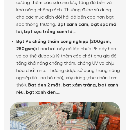
cường thêm các sợi chịu lực, tăng độ bền và
khả năng chống rách. Thường được sử dụng
cho các mục đích đòi hỏi độ bền cao hơn bạt
sọc thông thường.
Bạt xanh cam, bạt sọc mã
lai, bạt sọc trắng xanh lá
,…
Bạt PE chống thấm công nghiệp (200gsm,
250gsm):
Loại bạt này có lớp nhựa PE dày hơn
và có thể được xử lý thêm các chất phụ gia để
tăng khả năng chống thấm, chống UV và chịu
hóa chất nhẹ. Thường được sử dụng trong nông
nghiệp (lót ao hồ nhỏ), xây dựng (che chắn tạm
thời).
Bạt đen 2 mặt, bạt xám trắng, bạt xanh
rêu, bạt xanh đen
,…