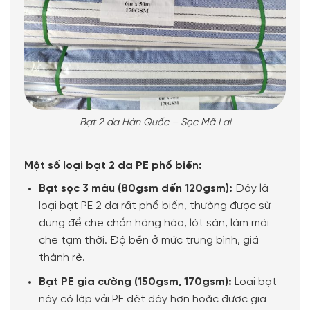
Bạt 2 da Hàn Quốc – Sọc Mã Lai
Một số loại bạt 2 da PE phổ biến:
Bạt sọc 3 màu (80gsm đến 120gsm):
Đây là
loại bạt PE 2 da rất phổ biến, thường được sử
dụng để che chắn hàng hóa, lót sàn, làm mái
che tạm thời. Độ bền ở mức trung bình, giá
thành rẻ.
Bạt PE gia cường (150gsm, 170gsm):
Loại bạt
này có lớp vải PE dệt dày hơn hoặc được gia