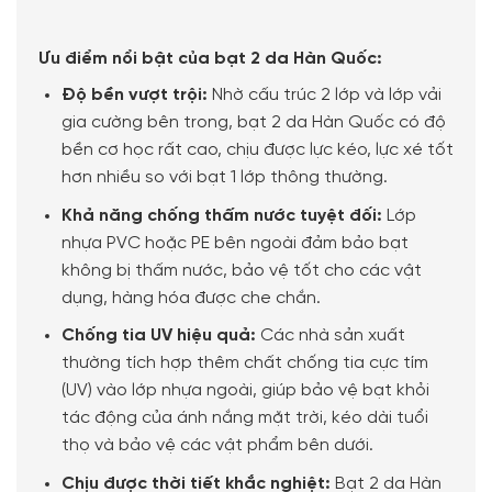
Ưu điểm nổi bật của bạt 2 da Hàn Quốc:
Độ bền vượt trội:
Nhờ cấu trúc 2 lớp và lớp vải
gia cường bên trong, bạt 2 da Hàn Quốc có độ
bền cơ học rất cao, chịu được lực kéo, lực xé tốt
hơn nhiều so với bạt 1 lớp thông thường.
Khả năng chống thấm nước tuyệt đối:
Lớp
nhựa PVC hoặc PE bên ngoài đảm bảo bạt
không bị thấm nước, bảo vệ tốt cho các vật
dụng, hàng hóa được che chắn.
Chống tia UV hiệu quả:
Các nhà sản xuất
thường tích hợp thêm chất chống tia cực tím
(UV) vào lớp nhựa ngoài, giúp bảo vệ bạt khỏi
tác động của ánh nắng mặt trời, kéo dài tuổi
thọ và bảo vệ các vật phẩm bên dưới.
Chịu được thời tiết khắc nghiệt:
Bạt 2 da Hàn