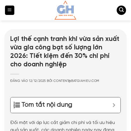
Bỏ
qua
nội
dung
Lợi thế cạnh tranh khi vừa sản xuất
vừa gia công bạt số lượng lớn
2026: Tiết kiệm đến 30% chi phí
cho doanh nghiệp
ĐĂNG VÀO
12/12/2025
BỞI
CONTENT@BATGIAHIEU.COM
Tóm tắt nội dung
Đối mặt với áp lực cắt giảm chi phí và tối ưu hiệu
quả sản xuất, các doanh nghiệp ngày nay đang