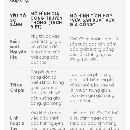
đáp ứng.
MÔ HÌNH GIA
YẾU TỐ
MÔ HÌNH TÍCH HỢP
CÔNG TRUYỀN
SO
“VỪA SẢN XUẤT VỪA
THỐNG (TÁCH
SÁNH
GIA CÔNG”
BIỆT)
Phụ thuộc vào
Chủ động hoàn toàn: Tự
Kiểm
chất lượng, giá
sản xuất bạt nền, đảm
soát
cả và tiến độ
bảo chất lượng đồng
Nguyên
giao hàng của
đều, ổn định giá, chủ
liệu
nhà cung cấp
động tiến độ
.
bạt thô.
Chi phí được
Loại bỏ chi phí trung
cộng dồn từ
gian: Tiết kiệm chi phí
nhiều khâu trung
Tối ưu
vận chuyển, lưu kho và
gian (sản xuất
Chi phí
lợi nhuận trung gian.
bạt, vận chuyển
Dẫn đến giá gia công
đến xưởng gia
bạt rẻ hơn.
công, gia công).
Khó khăn trong
Linh hoạt tối đa: Có thể
Linh
việc điều chỉnh
điều chỉnh ngay công
hoạt &
đặc tính nguyên
thức, độ dày, tính năng
Tùy
liệu theo yêu cầu
của bạt nền để phù hợp