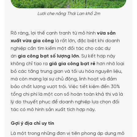
Lưới che nắng Thái Lan khổ 2m
Rõ ràng, lợi thế cạnh tranh từ mô hình
vừa sản
xuất vừa gia công
là rất lớn, đặc biệt khi doanh
nghiệp cần tìm kiếm một đối tác cho các dự
án
gia công bạt số lượng lớn
. Sự kết hợp này
không chỉ tạo ra
giá gia công bạt rẻ
hơn nhờ loại
bỏ các tầng trung gian và tối ưu hóa nguyên liệu,
mà còn mang lại sự chủ động, linh hoạt và đảm
bảo chất lượng vượt trội. Việc tiết kiệm đến 30%
tổng chi phí là một con số hoàn toàn khả thi và là
lý do thuyết phục để doanh nghiệp lựa chọn đối
tác có mô hình sản xuất tích hợp này.
Gợi ý địa chỉ uy tín
Là một trong những đơn vị tiên phong áp dụng mô