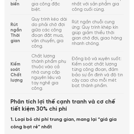
biến
gia công đặc
nhất với sản phẩm gia
biệt.
công cuối cùng.
Quy trình kéo dài
Rút ngắn chuỗi cung
Rút
do phải chờ đợi
ứng: Quy trình khép kín
ngắn
giữa các công
giúp giảm thiểu thời
Thời
đoạn đặt mua,
gian chờ đợi, giao hàng
gian
vận chuyển, gia
nhanh chóng.
công.
Chất lượng
Đồng bộ và xuyên suốt:
thành phẩm phụ
Kiểm
Kiểm soát chất lượng
thuộc vào cả
soát
từng công đoạn, đảm
nhà cung cấp
Chất
bảo sự ổn định và độ tin
nguyên liệu và
lượng
cậy cao cho mỗi mét
tay nghề gia
bạt thành phẩm.
công.
Phân tích lợi thế cạnh tranh và cơ chế
tiết kiệm 30% chi phí
1. Loại bỏ chi phí trung gian, mang lại “giá gia
công bạt rẻ” nhất