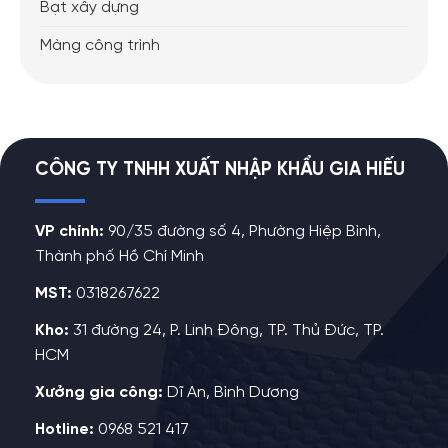
Bạt xây dựng
Màng công trình
CÔNG TY TNHH XUẤT NHẬP KHẨU GIA HIẾU
VP chính:
90/35 đường số 4, Phường Hiệp Bình,
Thành phố Hồ Chí Minh
MST:
0318267622
Kho:
31 đường 24, P. Linh Đông, TP. Thủ Đức, TP.
HCM
Xưởng gia công:
Dĩ An, Bình Dương
Hotline:
0968 521 417