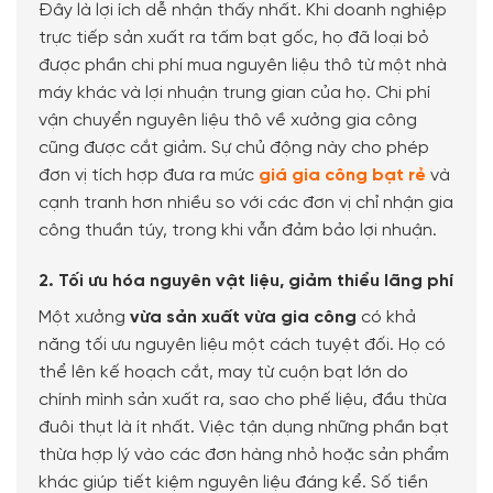
Đây là lợi ích dễ nhận thấy nhất. Khi doanh nghiệp
trực tiếp sản xuất ra tấm bạt gốc, họ đã loại bỏ
được phần chi phí mua nguyên liệu thô từ một nhà
máy khác và lợi nhuận trung gian của họ. Chi phí
vận chuyển nguyên liệu thô về xưởng gia công
cũng được cắt giảm. Sự chủ động này cho phép
đơn vị tích hợp đưa ra mức
giá gia công bạt rẻ
và
cạnh tranh hơn nhiều so với các đơn vị chỉ nhận gia
công thuần túy, trong khi vẫn đảm bảo lợi nhuận.
2. Tối ưu hóa nguyên vật liệu, giảm thiểu lãng phí
Một xưởng
vừa sản xuất vừa gia công
có khả
năng tối ưu nguyên liệu một cách tuyệt đối. Họ có
thể lên kế hoạch cắt, may từ cuộn bạt lớn do
chính mình sản xuất ra, sao cho phế liệu, đầu thừa
đuôi thụt là ít nhất. Việc tận dụng những phần bạt
thừa hợp lý vào các đơn hàng nhỏ hoặc sản phẩm
khác giúp tiết kiệm nguyên liệu đáng kể. Số tiền