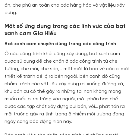
ăn, che phủ an toàn cho các hàng hóa và vật liệu xây
dựng.
Một số ứng dụng trong các lĩnh vực của bạt
xanh cam Gia Hiếu
Bạt xanh cam chuyên dùng trong các công trình
Ở các công trình khởi công xây dựng, bạt xanh cam
được sử dụng để che chắn ở các công trình từ che
tường, che mái, che sàn,… một mặt là bảo vệ các bí mật
thiết kế tránh để lộ ra bên ngoài, bên cạnh đó cũng
nhằm tránh các vật liệu xây dựng rơi xuống đường xá,
khu dân cư có thể gây ra những tai nạn không mong
muốn nếu bị rơi trúng vào người, một phần hạn chế
được các tạp chất xây dựng bụi bẩn, vôi… phát tán ra
môi trường gây ra tình trạng ô nhiễm môi trường đang
ngày càng báo động hiện nay.