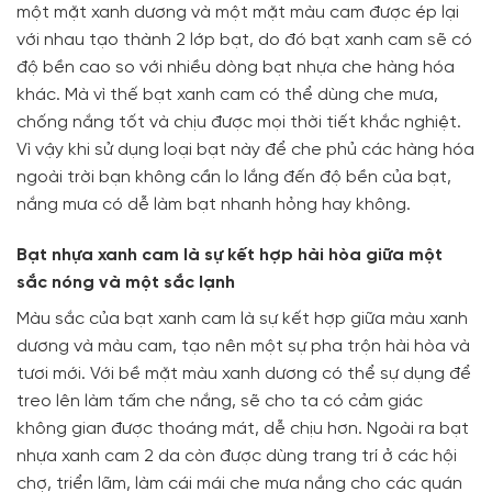
một mặt xanh dương và một mặt màu cam được ép lại
với nhau tạo thành 2 lớp bạt, do đó bạt xanh cam sẽ có
độ bền cao so với nhiều dòng bạt nhựa che hàng hóa
khác. Mà vì thế bạt xanh cam có thể dùng che mưa,
chống nắng tốt và chịu được mọi thời tiết khắc nghiệt.
Vì vậy khi sử dụng loại bạt này để che phủ các hàng hóa
ngoài trời bạn không cần lo lắng đến độ bền của bạt,
nắng mưa có dễ làm bạt nhanh hỏng hay không.
Bạt nhựa xanh cam là sự kết hợp hài hòa giữa một
sắc nóng và một sắc lạnh
Màu sắc của bạt xanh cam là sự kết hợp giữa màu xanh
dương và màu cam, tạo nên một sự pha trộn hài hòa và
tươi mới. Với bề mặt màu xanh dương có thể sự dụng để
treo lên làm tấm che nắng, sẽ cho ta có cảm giác
không gian được thoáng mát, dễ chịu hơn. Ngoài ra bạt
nhựa xanh cam 2 da còn được dùng trang trí ở các hội
chợ, triển lãm, làm cái mái che mưa nắng cho các quán