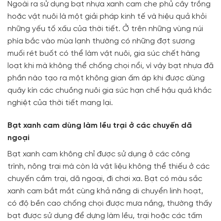
Ngoài ra sử dụng bạt nhựa xanh cam che phủ cây trồng
hoặc vật nuôi là một giải pháp kinh tế và hiệu quả khỏi
những yếu tố xấu của thời tiết. Ở trên những vùng núi
phía bắc vào mùa lạnh thường có những đợt sương
muối rét buốt có thể làm vật nuôi, gia súc chết hàng
loạt khi mà không thể chống chọi nổi, vì vậy bạt nhựa đã
phần nào tạo ra một không gian ấm áp khi được dùng
quây kín các chuồng nuôi gia súc hạn chế hậu quả khắc
nghiệt của thời tiết mang lại.
Bạt xanh cam dùng làm lều trại ở các chuyến dã
ngoại
Bạt xanh cam không chỉ được sử dụng ở các công
trình, nông trại mà còn là vật liệu không thể thiếu ở các
chuyến cắm trại, dã ngoại, đi chơi xa. Bạt có màu sắc
xanh cam bắt mắt cùng khả năng di chuyển linh hoạt,
có độ bền cao chống chọi được mưa nắng, thường thấy
bạt được sử dụng để dựng làm lều, trại hoặc các tấm