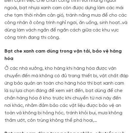
Bên cạnh việc che chắn công trình với những người
ngoài, bạt nhựa xanh cam còn được dựng làm các mái
che tạm thời nhằm cản gió, tránh nắng mưa để cho các
công nhân ở công trình nghỉ ngơi, ăn uống, sinh hoạt..và
dùng làm vách ngăn để ngăn cách giữa các khu vực
công trình đang thi công.
Bạt che xanh cam dùng trong vận tải, bảo vệ hàng
hóa
Ở các nhà xưởng, kho hàng khi hàng hóa được vận
chuyển đến mà không có đủ trang thiết bị, vật chất đáp
ứng bảo quản an toàn cho hàng hóa thì bạt xanh cam
là sự lựa chọn đáng để xem xét đến, bạt dùng để che
chắn hàng hóa ở kho trước khi chuyển từ nơi này đến
nơi khác, nhằm đảm bảo các vật liệu được bảo vệ an
toàn và không bị hỏng hóc, tránh khỏi bụi, mưa không
thấm ướt, côn trùng không thể phá hoại,…