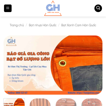
Bỏ
qua
nội
dung
Trang chủ
/
Bạt nhựa Hàn Quốc
/
Bạt Xanh Cam Hàn Quốc