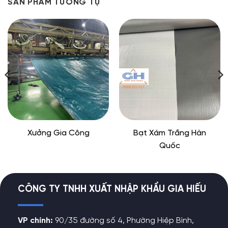
SẢN PHẨM TƯƠNG TỰ
Xưởng Gia Công
Bạt Xám Trắng Hàn
Quốc
CÔNG TY TNHH XUẤT NHẬP KHẨU GIA HIẾU
VP chính:
90/35 đường số 4, Phường Hiệp Bình,