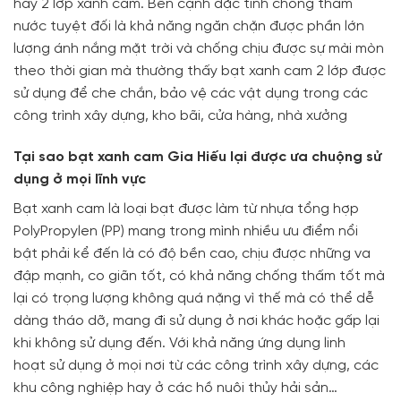
hay 2 lớp xanh cam. Bên cạnh đặc tính chống thấm
nước tuyệt đối là khả năng ngăn chặn được phần lớn
lượng ánh nắng mặt trời và chống chịu được sự mài mòn
theo thời gian mà thường thấy bạt xanh cam 2 lớp được
sử dụng để che chắn, bảo vệ các vật dụng trong các
công trình xây dựng, kho bãi, cửa hàng, nhà xưởng
Tại sao bạt xanh cam Gia Hiếu lại được ưa chuộng sử
dụng ở mọi lĩnh vực
Bạt xanh cam là loại bạt được làm từ nhựa tổng hợp
PolyPropylen (PP) mang trong mình nhiều ưu điểm nổi
bật phải kể đến là có độ bền cao, chịu được những va
đập mạnh, co giãn tốt, có khả năng chống thấm tốt mà
lại có trọng lượng không quá nặng vì thế mà có thể dễ
dàng tháo dỡ, mang đi sử dụng ở nơi khác hoặc gấp lại
khi không sử dụng đến. Với khả năng ứng dụng linh
hoạt sử dụng ở mọi nơi từ các công trình xây dựng, các
khu công nghiệp hay ở các hồ nuôi thủy hải sản…