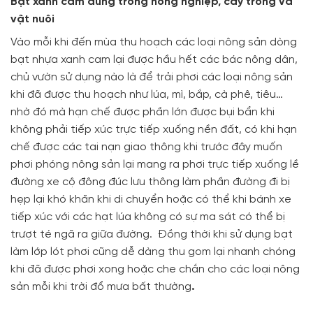
Bạt xanh cam dùng trong nông nghiệp, cây trồng và
vật nuôi
Vào mỗi khi đến mùa thu hoạch các loại nông sản dòng
bạt nhựa xanh cam lại được hầu hết các bác nông dân,
chủ vườn sử dụng nào là để trải phơi các loại nông sản
khi đã được thu hoạch như lúa, mì, bắp, cà phê, tiêu…
nhờ đó mà hạn chế được phần lớn được bụi bẩn khi
không phải tiếp xúc trực tiếp xuống nền đất, có khi hạn
chế được các tai nạn giao thông khi trước đây muốn
phơi phóng nông sản lại mang ra phơi trực tiếp xuống lề
đường xe cộ đông đúc lưu thông làm phần đường đi bị
hẹp lại khó khăn khi di chuyển hoặc có thể khi bánh xe
tiếp xúc với các hạt lúa không có sự ma sát có thể bị
trượt té ngã ra giữa đường. Đồng thời khi sử dụng bạt
làm lớp lót phơi cũng dễ dàng thu gom lại nhanh chóng
khi đã được phơi xong hoặc che chắn cho các loại nông
sản mỗi khi trời đổ mưa bất thường
.