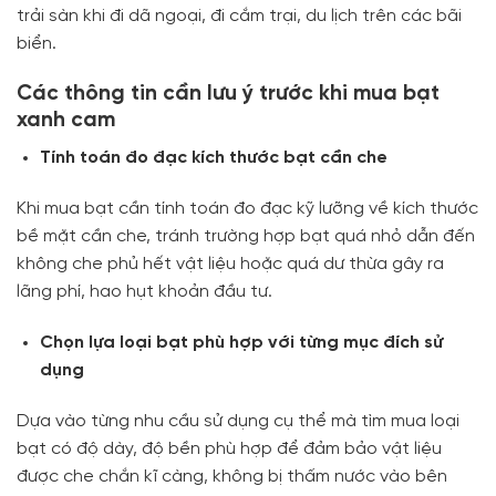
trải sàn khi đi dã ngoại, đi cắm trại, du lịch trên các bãi
biển.
Các thông tin cần lưu ý trước khi mua bạt
xanh cam
Tính toán đo đạc kích thước bạt cần che
Khi mua bạt cần tính toán đo đạc kỹ lưỡng về kích thước
bề mặt cần che, tránh trường hợp bạt quá nhỏ dẫn đến
không che phủ hết vật liệu hoặc quá dư thừa gây ra
lãng phí, hao hụt khoản đầu tư.
Chọn lựa loại bạt phù hợp với từng mục đích sử
dụng
Dựa vào từng nhu cầu sử dụng cụ thể mà tìm mua loại
bạt có độ dày, độ bền phù hợp để đảm bảo vật liệu
được che chắn kĩ càng, không bị thấm nước vào bên