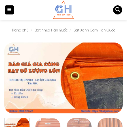
Bỏ
qua
nội
dung
Trang chủ
/
Bạt nhựa Hàn Quốc
/
Bạt Xanh Cam Hàn Quốc