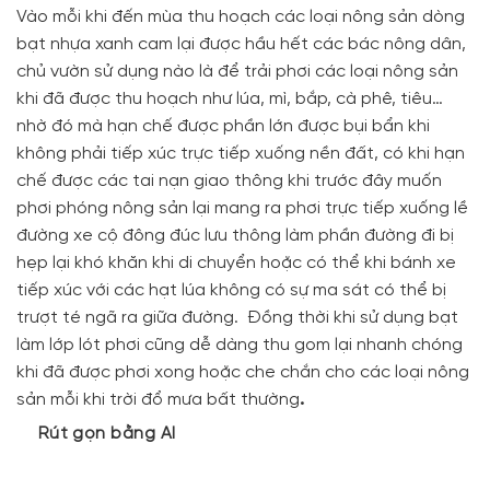
Vào mỗi khi đến mùa thu hoạch các loại nông sản dòng
bạt nhựa xanh cam lại được hầu hết các bác nông dân,
chủ vườn sử dụng nào là để trải phơi các loại nông sản
khi đã được thu hoạch như lúa, mì, bắp, cà phê, tiêu…
nhờ đó mà hạn chế được phần lớn được bụi bẩn khi
không phải tiếp xúc trực tiếp xuống nền đất, có khi hạn
chế được các tai nạn giao thông khi trước đây muốn
phơi phóng nông sản lại mang ra phơi trực tiếp xuống lề
đường xe cộ đông đúc lưu thông làm phần đường đi bị
hẹp lại khó khăn khi di chuyển hoặc có thể khi bánh xe
tiếp xúc với các hạt lúa không có sự ma sát có thể bị
trượt té ngã ra giữa đường. Đồng thời khi sử dụng bạt
làm lớp lót phơi cũng dễ dàng thu gom lại nhanh chóng
khi đã được phơi xong hoặc che chắn cho các loại nông
sản mỗi khi trời đổ mưa bất thường
.
Rút gọn bằng AI