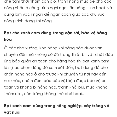
che tạm thời nhằm cản gió, tránh nắng mưa để cho các
công nhân ở công trình nghỉ ngơi, ăn uống, sinh hoạt..và
dùng làm vách ngăn để ngăn cách giữa các khu vực
công trình đang thi công.
Bạt che xanh cam dùng trong vận tải, bảo vệ hàng
hóa
Ở các nhà xưởng, kho hàng khi hàng hóa được vận
chuyển đến mà không có đủ trang thiết bị, vật chất đáp
ứng bảo quản an toàn cho hàng hóa thì bạt xanh cam
là sự lựa chọn đáng để xem xét đến, bạt dùng để che
chắn hàng hóa ở kho trước khi chuyển từ nơi này đến
nơi khác, nhằm đảm bảo các vật liệu được bảo vệ an
toàn và không bị hỏng hóc, tránh khỏi bụi, mưa không
thấm ướt, côn trùng không thể phá hoại,…
Bạt xanh cam dùng trong nông nghiệp, cây trồng và
vật nuôi