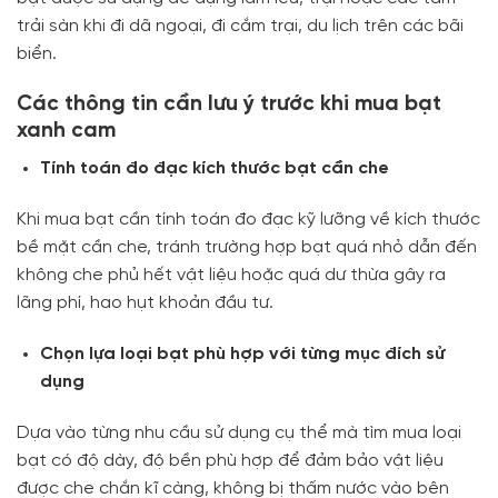
trải sàn khi đi dã ngoại, đi cắm trại, du lịch trên các bãi
biển.
Các thông tin cần lưu ý trước khi mua bạt
xanh cam
Tính toán đo đạc kích thước bạt cần che
Khi mua bạt cần tính toán đo đạc kỹ lưỡng về kích thước
bề mặt cần che, tránh trường hợp bạt quá nhỏ dẫn đến
không che phủ hết vật liệu hoặc quá dư thừa gây ra
lãng phí, hao hụt khoản đầu tư.
Chọn lựa loại bạt phù hợp với từng mục đích sử
dụng
Dựa vào từng nhu cầu sử dụng cụ thể mà tìm mua loại
bạt có độ dày, độ bền phù hợp để đảm bảo vật liệu
được che chắn kĩ càng, không bị thấm nước vào bên