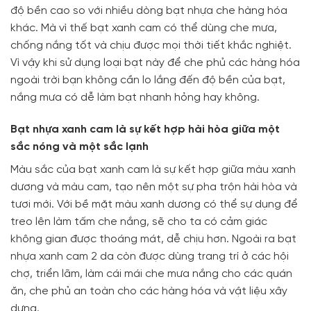
độ bền cao so với nhiều dòng bạt nhựa che hàng hóa
khác. Mà vì thế bạt xanh cam có thể dùng che mưa,
chống nắng tốt và chịu được mọi thời tiết khắc nghiệt.
Vì vậy khi sử dụng loại bạt này để che phủ các hàng hóa
ngoài trời bạn không cần lo lắng đến độ bền của bạt,
nắng mưa có dễ làm bạt nhanh hỏng hay không.
Bạt nhựa xanh cam là sự kết hợp hài hòa giữa một
sắc nóng và một sắc lạnh
Màu sắc của bạt xanh cam là sự kết hợp giữa màu xanh
dương và màu cam, tạo nên một sự pha trộn hài hòa và
tươi mới. Với bề mặt màu xanh dương có thể sự dụng để
treo lên làm tấm che nắng, sẽ cho ta có cảm giác
không gian được thoáng mát, dễ chịu hơn. Ngoài ra bạt
nhựa xanh cam 2 da còn được dùng trang trí ở các hội
chợ, triển lãm, làm cái mái che mưa nắng cho các quán
ăn, che phủ an toàn cho các hàng hóa và vật liệu xây
dựng.