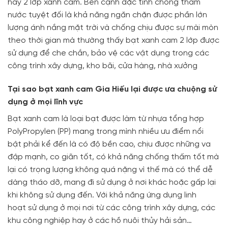
hay 2 lớp xanh cam. Bên cạnh đặc tính chống thấm
nước tuyệt đối là khả năng ngăn chặn được phần lớn
lượng ánh nắng mặt trời và chống chịu được sự mài mòn
theo thời gian mà thường thấy bạt xanh cam 2 lớp được
sử dụng để che chắn, bảo vệ các vật dụng trong các
công trình xây dựng, kho bãi, cửa hàng, nhà xưởng
Tại sao bạt xanh cam Gia Hiếu lại được ưa chuộng sử
dụng ở mọi lĩnh vực
Bạt xanh cam là loại bạt được làm từ nhựa tổng hợp
PolyPropylen (PP) mang trong mình nhiều ưu điểm nổi
bật phải kể đến là có độ bền cao, chịu được những va
đập mạnh, co giãn tốt, có khả năng chống thấm tốt mà
lại có trọng lượng không quá nặng vì thế mà có thể dễ
dàng tháo dỡ, mang đi sử dụng ở nơi khác hoặc gấp lại
khi không sử dụng đến. Với khả năng ứng dụng linh
hoạt sử dụng ở mọi nơi từ các công trình xây dựng, các
khu công nghiệp hay ở các hồ nuôi thủy hải sản…