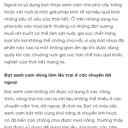
Ngoài ra sử dụng bạt nhựa xanh cam che phủ cây trồng
hoặc vật nuôi là một giải pháp kinh tế và hiệu quả khỏi
những yếu tố xấu của thời tiết. Ở trên những vùng núi
phía bắc vào mùa lạnh thường có những đợt sương
muối rét buốt có thể làm vật nuôi, gia súc chết hàng
loạt khi mà không thể chống chọi nổi, vì vậy bạt nhựa đã
phần nào tạo ra một không gian ấm áp khi được dùng
quây kín các chuồng nuôi gia súc hạn chế hậu quả khắc
nghiệt của thời tiết mang lại.
Bạt xanh cam dùng làm lều trại ở các chuyến dã
ngoại
Bạt xanh cam không chỉ được sử dụng ở các công
trình, nông trại mà còn là vật liệu không thể thiếu ở các
chuyến cắm trại, dã ngoại, đi chơi xa. Bạt có màu sắc
xanh cam bắt mắt cùng khả năng di chuyển linh hoạt,
có độ bền cao chống chọi được mưa nắng, thường thấy
bạt được sử dụng để dựng làm lều, trại hoặc các tấm