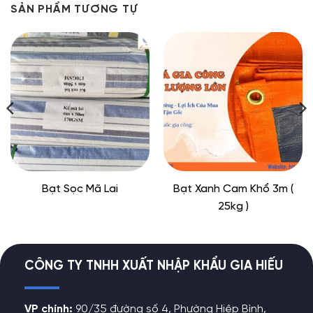
SẢN PHẨM TƯƠNG TỰ
Bạt Sọc Mã Lai
Bạt Xanh Cam Khổ 3m (
25kg )
CÔNG TY TNHH XUẤT NHẬP KHẨU GIA HIẾU
VP chính:
90/35 đường số 4, Phường Hiệp Bình,