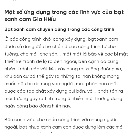
Một số ứng dụng trong các lĩnh vực của bạt
xanh cam Gia Hiếu
Bạt xanh cam chuyên dùng trong các công trình
Ở các công trình khởi công xây dựng, bạt xanh cam
được sử dụng để che chắn ở các công trình từ che
tường, che mái, che sàn,… một mặt là bảo vệ các bí mật
thiết kế tránh để lộ ra bên ngoài, bên cạnh đó cũng
nhằm tránh các vật liệu xây dựng rơi xuống đường xá,
khu dân cư có thể gây ra những tai nạn không mong
muốn nếu bị rơi trúng vào người, một phần hạn chế
được các tạp chất xây dựng bụi bẩn, vôi… phát tán ra
môi trường gây ra tình trạng ô nhiễm môi trường đang
ngày càng báo động hiện nay.
Bên cạnh việc che chắn công trình với những người
ngoài, bạt nhựa xanh cam còn được dựng làm các mái