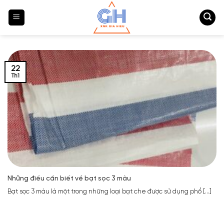
Bỏ
qua
nội
dung
22
Th1
Những điều cần biết về bạt sọc 3 màu
Bạt sọc 3 màu là một trong những loại bạt che được sử dụng phổ [...]